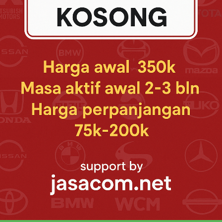
MODEL TOYOTA MOBIL
ya +
Selengkapnya +
Toyota VIOS
To