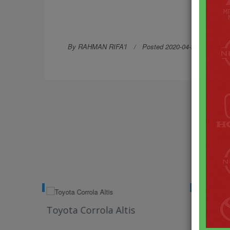
By RAHMAN RIFA'I
Posted 2020-04-26 02:14:56
lengkapnya +
Selengkapn
Toyota Corrola Altis