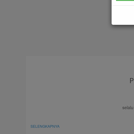
selal
SELENGKAPNYA