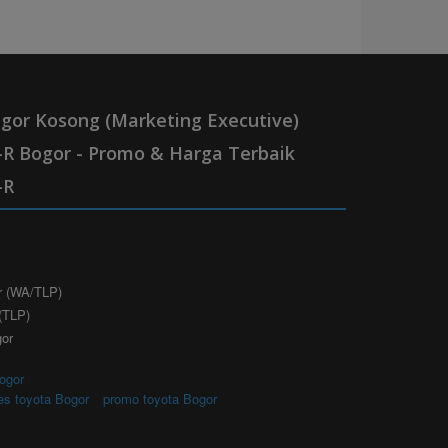
gor Kosong (Marketing Executive)
R Bogor - Promo & Harga Terbaik
-R
r (WA/TLP)
(TLP)
gor
ogor
|
es toyota Bogor
promo toyota Bogor