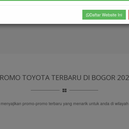
Daftar Website Ini
PROMO TOYOTA TERBARU
DI BOGOR 20
u menyajikan promo-promo terbaru yang menarik untuk anda di wilayah