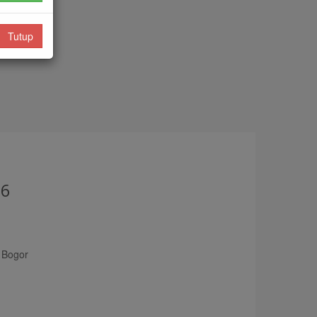
Tutup
26
 Bogor